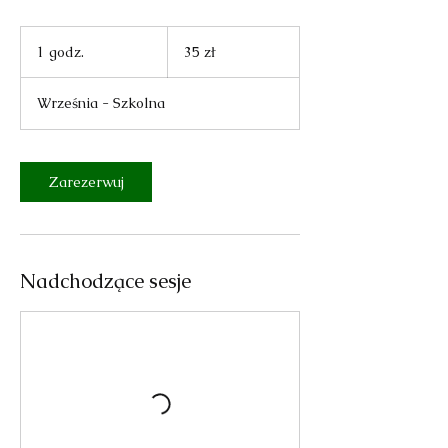
35
złotych
1 godz.
1
35 zł
polskich
g
o
Września - Szkolna
d
z
Zarezerwuj
Nadchodzące sesje