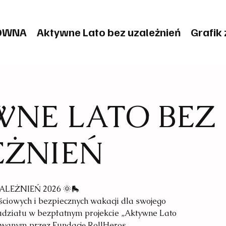
ÓWNA
Aktywne Lato bez uzależnień
Grafik 
NE LATO BEZ
EŻNIEŃ
LEŻNIEŃ 2026 🌞🛼
ciowych i bezpiecznych wakacji dla swojego
działu w bezpłatnym projekcie „Aktywne Lato
owanym przez Fundację RollHeros.