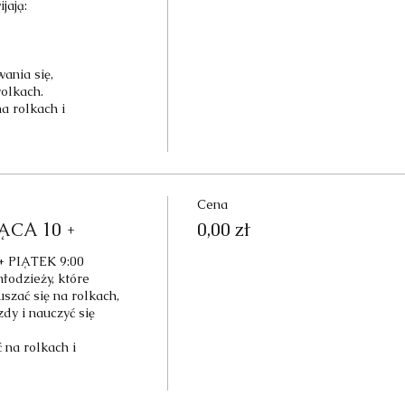
ają:

nia się,

olkach.

a rolkach i 
Cena
CA 10 +
0,00 zł
PIĄTEK 9:00

łodzieży, które 
szać się na rolkach, 
dy i nauczyć się 
 na rolkach i 