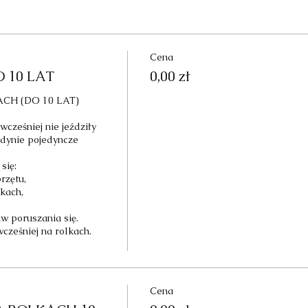
Cena
 10 LAT
0,00 zł
H (DO 10 LAT) 
cześniej nie jeździły 
edynie pojedyncze 
ię:

zętu,

ach,

 poruszania się.

cześniej na rolkach.

Cena