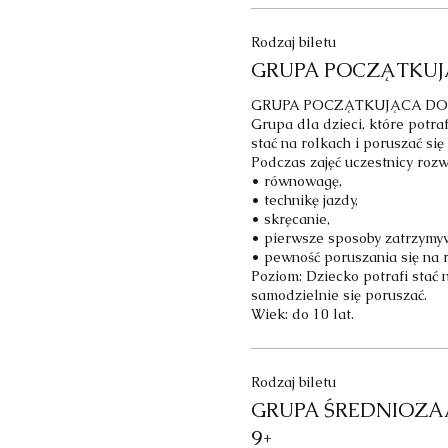
Rodzaj biletu
GRUPA POCZĄTKUJ
GRUPA POCZĄTKUJĄCA DO 10
Grupa dla dzieci, które potraf
stać na rolkach i poruszać się
Podczas zajęć uczestnicy rozwij
• równowagę,

• technikę jazdy,

• skręcanie,

• pierwsze sposoby zatrzymywa
• pewność poruszania się na r
Poziom: Dziecko potrafi stać n
samodzielnie się poruszać.

Wiek: do 10 lat.
Rodzaj biletu
GRUPA ŚREDNIOZ
9+