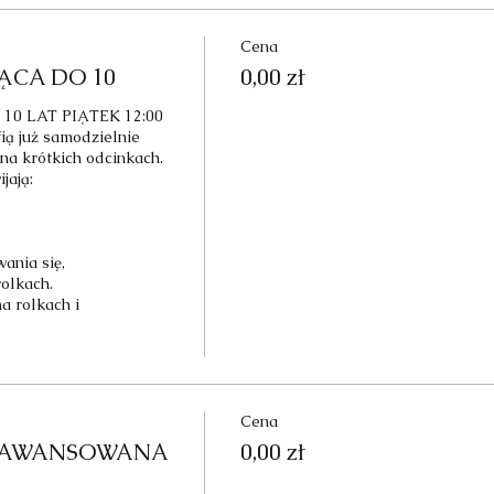
Cena
ĄCA DO 10
0,00 zł
 LAT PIĄTEK 12:00

ią już samodzielnie 
 na krótkich odcinkach.

ają:

nia się,

olkach.

a rolkach i 
Cena
AAWANSOWANA
0,00 zł