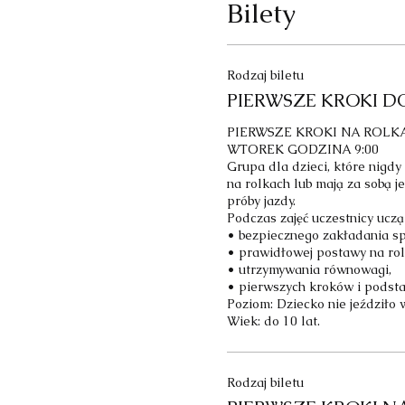
Bilety
Rodzaj biletu
PIERWSZE KROKI DO
PIERWSZE KROKI NA ROLKAC
WTOREK GODZINA 9:00

Grupa dla dzieci, które nigdy w
na rolkach lub mają za sobą j
próby jazdy.

Podczas zajęć uczestnicy uczą s
• bezpiecznego zakładania spr
• prawidłowej postawy na rolk
• utrzymywania równowagi,

• pierwszych kroków i podstaw
Poziom: Dziecko nie jeździło w
Wiek: do 10 lat.
Rodzaj biletu