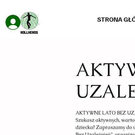
STRONA GŁ
Zaloguj się
AKTYW
UZAL
AKTYWNE LATO BEZ UZA
Szukasz aktywnych, wartoś
dziecka? Zapraszamy do u
Bez Uzależnień”, organiz