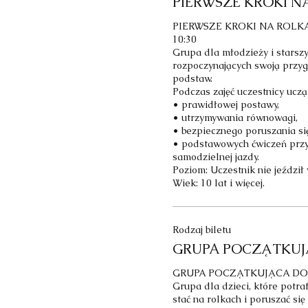
PIERWSZE KROKI N
PIERWSZE KROKI NA ROLKA
10:30

Grupa dla młodzieży i starszyc
rozpoczynających swoją przyg
podstaw.

Podczas zajęć uczestnicy uczą s
• prawidłowej postawy,

• utrzymywania równowagi,

• bezpiecznego poruszania się,
• podstawowych ćwiczeń przy
samodzielnej jazdy.

Poziom: Uczestnik nie jeździł 
Wiek: 10 lat i więcej.
Rodzaj biletu
GRUPA POCZĄTKUJ
GRUPA POCZĄTKUJĄCA DO 10
Grupa dla dzieci, które potraf
stać na rolkach i poruszać się