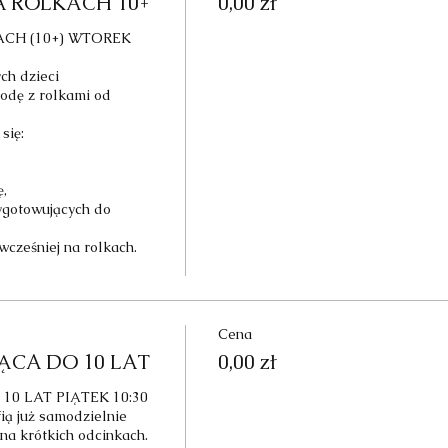
A ROLKACH 10+
0,00 zł
CH (10+) WTOREK 
h dzieci 
odę z rolkami od 
ię:



gotowujących do 
wcześniej na rolkach.

Cena
ĄCA DO 10 LAT
0,00 zł
 LAT PIĄTEK 10:30

ią już samodzielnie 
 na krótkich odcinkach.
