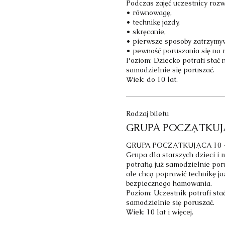
Podczas zajęć uczestnicy rozwij
• równowagę,

• technikę jazdy,

• skręcanie,

• pierwsze sposoby zatrzymywa
• pewność poruszania się na r
Poziom: Dziecko potrafi stać n
samodzielnie się poruszać.

Wiek: do 10 lat.
Rodzaj biletu
GRUPA POCZĄTKUJĄ
GRUPA POCZĄTKUJĄCA 10 + 
Grupa dla starszych dzieci i m
potrafią już samodzielnie poru
ale chcą poprawić technikę jaz
bezpiecznego hamowania.

Poziom: Uczestnik potrafi stać
samodzielnie się poruszać.

Wiek: 10 lat i więcej.