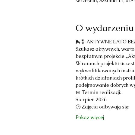
Września, Szkolna 11, 62-
O wydarzeniu
🛼🌞 AKTYWNE LATO BEZ
Szukasz aktywnych, warto
bezpłatnym projekcie „Ak
W ramach projektu uczestn
wykwalifikowanych instruk
krótkich działaniach prof
podejmowanie dobrych wy
📅 Termin realizacji:
Sierpień 2026
🕒 Zajęcia odbywają się:
Pokaż więcej