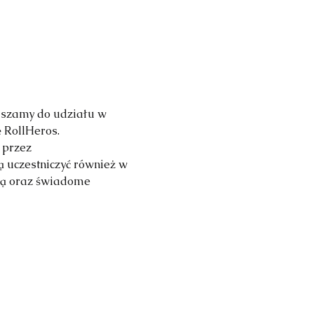
aszamy do udziału w 
 RollHeros.
 przez 
ą uczestniczyć również w 
zną oraz świadome 