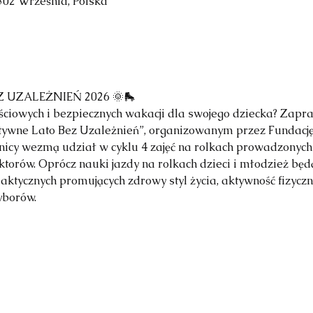
302 Września, Polska
 UZALEŻNIEŃ 2026 🌞🛼
ściowych i bezpiecznych wakacji dla swojego dziecka? Zapr
tywne Lato Bez Uzależnień”, organizowanym przez Fundację
icy wezmą udział w cyklu 4 zajęć na rolkach prowadzonych
torów. Oprócz nauki jazdy na rolkach dzieci i młodzież będ
ilaktycznych promujących zdrowy styl życia, aktywność fizyc
borów.