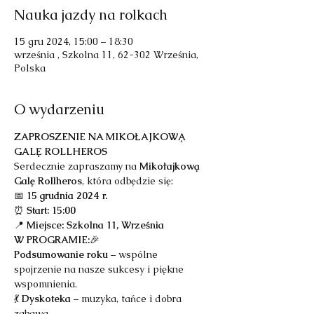
Nauka jazdy na rolkach
15 gru 2024, 15:00 – 18:30
września , Szkolna 11, 62-302 Września,
Polska
O wydarzeniu
ZAPROSZENIE NA MIKOŁAJKOWĄ 
GALĘ ROLLHEROS
Serdecznie zapraszamy na 
Mikołajkową 
Galę Rollheros
, która odbędzie się:
📅 
15 grudnia 2024 r.
⏰ 
Start: 15:00
📍 
Miejsce: Szkolna 11, Września
W PROGRAMIE:
🎉 
Podsumowanie roku
 – wspólne 
spojrzenie na nasze sukcesy i piękne 
wspomnienia.
💃 
Dyskoteka
 – muzyka, tańce i dobra 
zabawa.