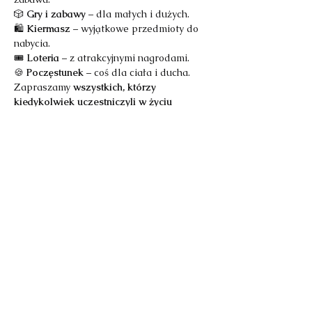
🎲 
Gry i zabawy
 – dla małych i dużych.
🛍️ 
Kiermasz
 – wyjątkowe przedmioty do 
nabycia.
🎟️ 
Loteria
 – z atrakcyjnymi nagrodami.
🍪 
Poczęstunek
 – coś dla ciała i ducha.
Zapraszamy 
wszystkich, którzy 
kiedykolwiek uczestniczyli w życiu 
Fundacji Rollheros
 – uczestników zajęć, 
wolontariuszy i przyjaciół.
Każdy zerejestrowany uczestnik (uczeń) 
otrzyma drobny upominek. 
Niech to będzie czas wspólnego 
świętowania!
Do zobaczenia!
Fundacja Rollheros
W przypadku zgłoszenia rodzica (ucznia) 
dziecka (ucznia) prosimy o taka 
informację na formularzu. 